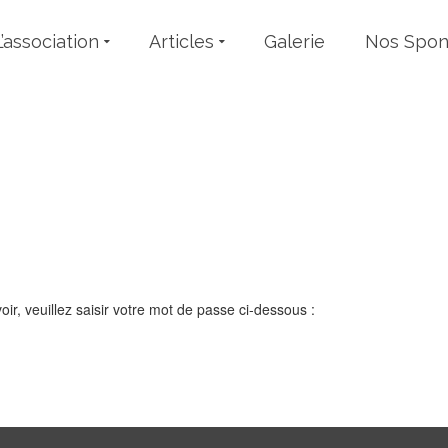
L’association
Articles
Galerie
Nos Spon
sations – comptes-ren
informations
ir, veuillez saisir votre mot de passe ci-dessous :