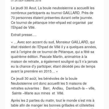
on
24 SEPTEMBRE 2018
Le jeudi 30 Aout, La boule neuboisienne a accueilli les
nombreux participants au tournoi GAILLARD. Près de
70 personnes étaient présentes durant cette journée.
Ce tournoi de pétanque inter-ehpad est organisé par
l’Ehpad de Villé.
Extrait presse….
« …Avec son accent du sud, Monsieur GAILLARD, qui
était résident de l’Ehpad de Villé il y a quelques années,
est à l’origine de ce tournoi de Pétanque, qui a fêté sa
quatrième édition. Pascale Martin, animatrice à la
maison de retraite, a également souligné qu’il n’a jamais
eu la chance d’y participer, étant décédé peu de temps
avant la première en 2015… »
Ce jeudi 30 août, les bénévoles de la boule
Neuboisienne ont donc accueilli les 5 maisons de
retraites suivantes : Barr, Andlau, Dambach-la – ville,
Sainte –Marie aux mines et Villé.
Après les 2 parties du matin, tout le monde s’est mis à
table afin de manger les bonnes grillades et côtelettes