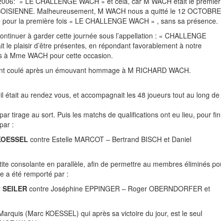
006: » LE CHALLENGE WACH » et cela, car M WACH était le premier
UBOISIENNE. Malheureusement, M WACH nous a quitté le 12 OCTOBRE
é pour la première fois « LE CHALLENGE WACH » , sans sa présence.
continuer à garder cette journée sous l’appellation : « CHALLENGE
it le plaisir d’être présentes, en répondant favorablement à notre
mis à Mme WACH pour cette occasion.
es ont coulé après un émouvant hommage à M RICHARD WACH.
il était au rendez vous, et accompagnait les 48 joueurs tout au long de 
 tirage au sort. Puis les matchs de qualifications ont eu lieu, pour fin
par :
 KOESSEL
contre Estelle MARCOT – Bertrand BISCH et Daniel
tite consolante en parallèle, afin de permettre au membres éliminés po
te a été remporté par :
y SEILER
contre Joséphine EPPINGER – Roger OBERNDORFER et
rquis (Marc KOESSEL) qui après sa victoire du jour, est le seul