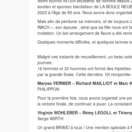
Notre tournoi INTER-MEMBRE se nomme depuis 2
soutien et sponsor bienfaiteur de LA BOULE NE
2023 à l’Age de 85 ans. Nous avons donc organis
Mais afin de perdurer sa mémoire, et de toujours 
WACH », son épouse , ainsi que sa fille nous ont fa
invitation. Un bel arrangement de fleurs a été re
Quelques moments difficiles, et quelques larm
Malgré ces instants de recueillement, un beau sole
journée.
16 femmes et 32 hommes ont formé des triplettes par
par la grande finale. Cette dernière fût remportée 
Maryse VERNIER – Richard MAILLIOT et Marc
PHILIPPON
Pour la première fois, nous avons organisé une pe
la victoire finale, de continuer à jouer. La consolan
Virginie WOHLEBER – Rémy LEGOLL et Thierr
Serge WIRTH
Un grand BRAVO à tous ! Une mention spéciale à Ma