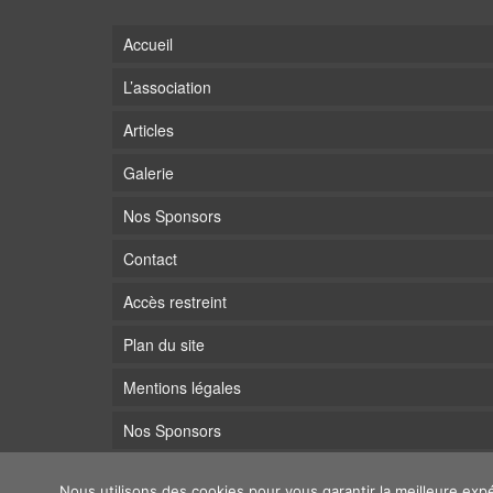
Accueil
L’association
Articles
Galerie
Nos Sponsors
Contact
Accès restreint
Plan du site
Mentions légales
Nos Sponsors
Nous utilisons des cookies pour vous garantir la meilleure expé
© 2026 La boule neuboisienne - WordPress Theme by
Kadence WP